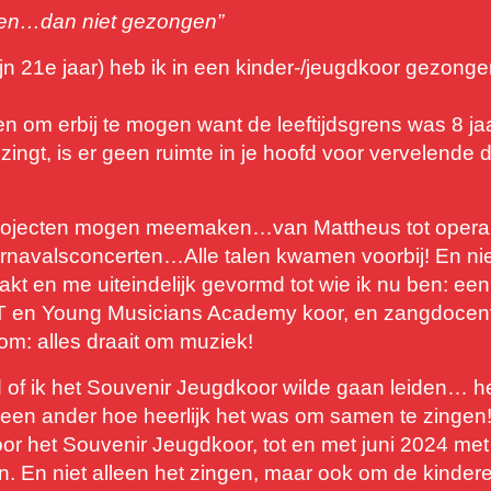
gen…dan niet gezongen”
mijn 21e jaar) heb ik in een kinder-/jeugdkoor gezong
n om erbij te mogen want de leeftijdsgrens was 8 jaa
 zingt, is er geen ruimte in je hoofd voor vervelende
he projecten mogen meemaken…van Mattheus tot ope
arnavalsconcerten…Alle talen kwamen voorbij! En niet
t en me uiteindelijk gevormd tot wie ik nu ben: een
AT en Young Musicians Academy koor, en zangdocent
om: alles draait om muziek!
 of ik het Souvenir Jeugdkoor wilde gaan leiden… 
s geen ander hoe heerlijk het was om samen te zingen!
or het Souvenir Jeugdkoor, tot en met juni 2024 met 
. En niet alleen het zingen, maar ook om de kinde