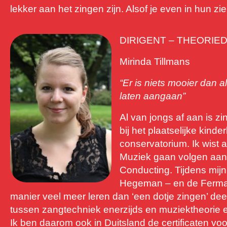
lekker aan het zingen zijn. Alsof je even in hun zie
DIRIGENT – THEORIE
Mirinda Tillmans
“
Er is niets mooier dan 
laten aangaan”
Al van jongs af aan is z
bij het plaatselijke kind
conservatorium. Ik wist 
Muziek gaan volgen aan
Conducting. Tijdens mij
Hegeman – en de Fermaat
manier veel meer leren dan ‘een dotje zingen’ de
tussen zangtechniek enerzijds en muziektheorie e
Ik ben daarom ook in Duitsland de certificaten v