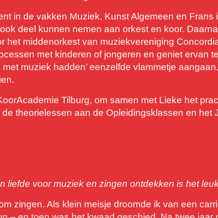
cent in de vakken Muziek, Kunst Algemeen en Frans 
n ook deel kunnen nemen aan orkest en koor. Daarnaa
 voor het middenorkest van muziekvereniging Concord
eprocessen met kinderen of jongeren en geniet ervan 
‘iets met muziek hadden’ eenzelfde vlammetje aangaan,
ien.
 KoorAcademie Tilburg, om samen met Lieke het prac
n de theorielessen aan de Opleidingsklassen en het
liefde voor muziek en zingen ontdekken is het leuks
t om zingen. Als klein meisje droomde ik van een carr
n – en toen was het kwaad geschied. Na twee jaar no