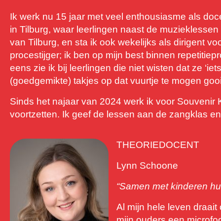
Ik werk nu 15 jaar met veel enthousiasme als do
in Tilburg, waar leerlingen naast de muzieklesse
van Tilburg, en sta ik ook wekelijks als dirigent
procestijger; ik ben op mijn best binnen repetiti
eens zie ik bij leerlingen die niet wisten dat ze 
(goedgemikte) takjes op dat vuurtje te mogen goo
Sinds het najaar van 2024 werk ik voor Souvenir
voortzetten. Ik geef de lessen aan de zangklas e
THEORIEDOCENT
Lynn Schoone
“
Samen met kinderen hun 
Al mijn hele leven draai
mijn ouders een microfoo